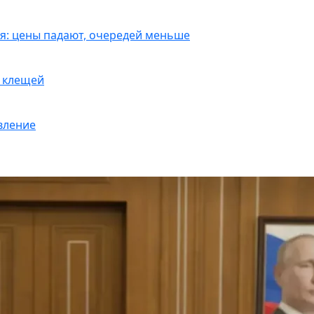
я: цены падают, очередей меньше
у клещей
вление