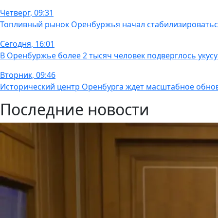
Четверг, 09:31
Топливный рынок Оренбуржья начал стабилизироватьс
Сегодня, 16:01
В Оренбуржье более 2 тысяч человек подверглось укус
Вторник, 09:46
Исторический центр Оренбурга ждет масштабное обно
Последние новости