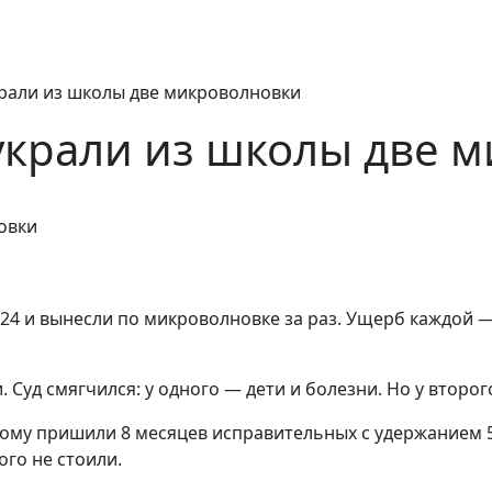
крали из школы две микроволновки
украли из школы две 
4 и вынесли по микроволновке за раз. Ущерб каждой — 
. Суд смягчился: у одного — дети и болезни. Но у второ
орому пришили 8 месяцев исправительных с удержанием 
го не стоили.