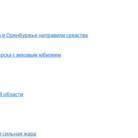
да в Оренбуржье направили средства
орска с вековым юбилеем
й области
я сильная жара