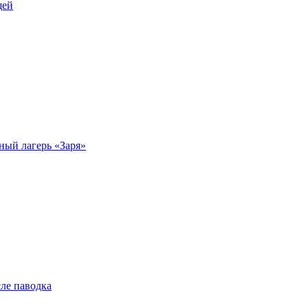
щей
ный лагерь «Заря»
ле паводка