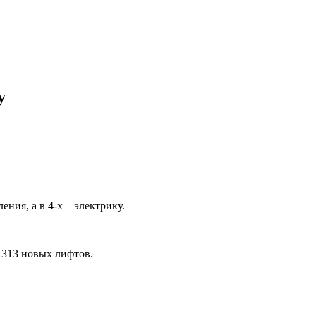
у
ния, а в 4-х – электрику.
 313 новых лифтов.