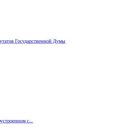
путатов Государственной Думы
устроенном с...