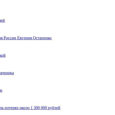
щей
оя России Евгения Остапенко
кой
ошенника
ти
ль потерял около 1 300 000 рублей