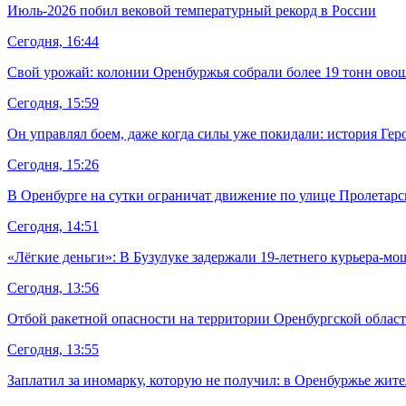
Июль-2026 побил вековой температурный рекорд в России
Сегодня, 16:44
Свой урожай: колонии Оренбуржья собрали более 19 тонн ово
Сегодня, 15:59
Он управлял боем, даже когда силы уже покидали: история Гер
Сегодня, 15:26
В Оренбурге на сутки ограничат движение по улице Пролетарс
Сегодня, 14:51
«Лёгкие деньги»: В Бузулуке задержали 19-летнего курьера-м
Сегодня, 13:56
Отбой ракетной опасности на территории Оренбургской облас
Сегодня, 13:55
Заплатил за иномарку, которую не получил: в Оренбуржье жите