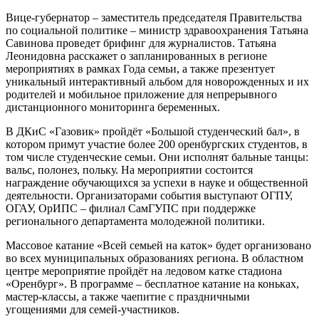
Вице-губернатор – заместитель председателя Правительства
по социальной политике – министр здравоохранения Татьяна
Савинова проведет брифинг для журналистов. Татьяна
Леонидовна расскажет о запланированных в регионе
мероприятиях в рамках Года семьи, а также презентует
уникальный интерактивный альбом для новорожденных и их
родителей и мобильное приложение для непрерывного
дистанционного мониторинга беременных.
В ДКиС «Газовик» пройдёт «Большой студенческий бал», в
котором примут участие более 200 оренбургских студентов, в
том числе студенческие семьи. Они исполнят бальные танцы:
вальс, полонез, польку. На мероприятии состоится
награждение обучающихся за успехи в науке и общественной
деятельности. Организаторами события выступают ОГПУ,
ОГАУ, ОрИПС – филиал СамГУПС при поддержке
регионального департамента молодежной политики.
Массовое катание «Всей семьей на каток» будет организовано
во всех муниципальных образованиях региона. В областном
центре мероприятие пройдёт на ледовом катке стадиона
«Оренбург». В программе – бесплатное катание на коньках,
мастер-классы, а также чаепитие с праздничными
угощениями для семей-участников.